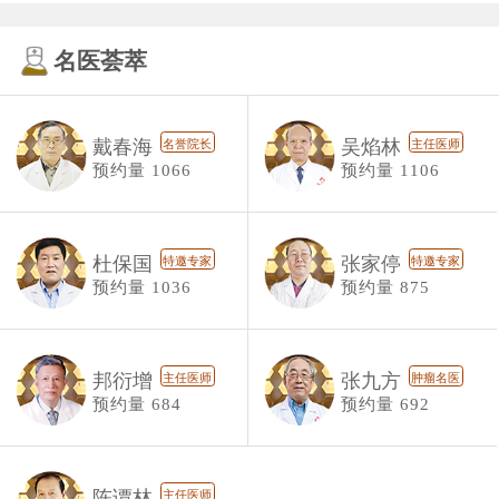
名医荟萃
戴春海
吴焰林
名誉院长
主任医师
预约量 1066
预约量 1106
杜保国
张家停
特邀专家
特邀专家
预约量 1036
预约量 875
邦衍增
张九方
主任医师
肿瘤名医
预约量 684
预约量 692
陈谭林
主任医师